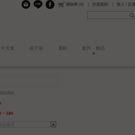
購物車
(
0
)
交易查詢
登入 / 註
中大童
親子裝
童鞋
配件．飾品
001056
0
 ~ 180
商品樣式