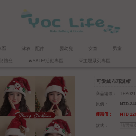
專區
泳衣．配件
嬰幼兒
女童
男童
兒禮盒
🔥SALE!活動專區
💡主題系列專區
可愛絨布耶誕帽
商品編號：
THA021
原價：
NTD 24
優惠價：
NTD 120
款式：
請選擇