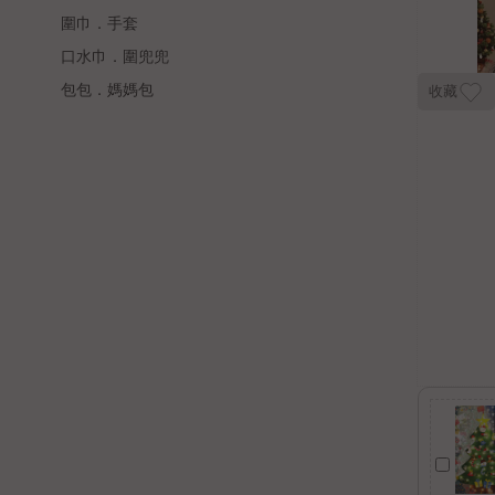
圍巾．手套
口水巾．圍兜兜
包包．媽媽包
收藏