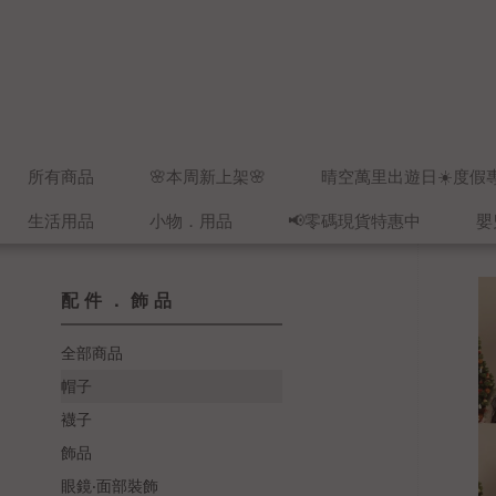
所有商品
🌸本周新上架🌸
晴空萬里出遊日☀️度假
生活用品
小物．用品
📢零碼現貨特惠中
嬰
配件．飾品
全部商品
帽子
襪子
飾品
眼鏡‧面部裝飾