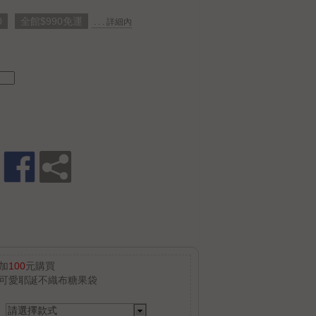
0
全館$990免運
. . . 詳細內
加
100
元購買
可愛耶誕不織布糖果袋
請選擇款式