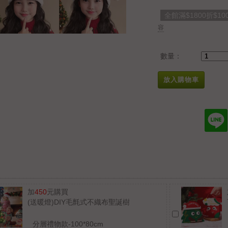
全館滿$1800折$10
容
數量：
放入購物車
加
450
元購買
(送暖燈)DIY毛氈式不織布聖誕樹
分層禮物款-100*80cm