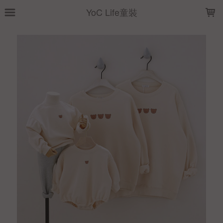
LOADING...
YoC Life童裝