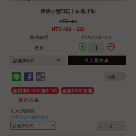
韓版小熊印花上衣-親子裝
NTD 790
NTD 490 ~ 620
商品編號
PBA012001037
數量
加入購物車
收藏
全館滿$1800折$100
全館$990免運
...詳細內容
加
399
元購買
兒童音樂遊戲跳舞毯