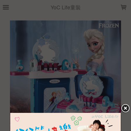
LOADING...
YoC Life童裝