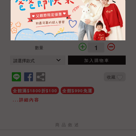
正版授權三合一家家酒旅行箱
NTD 1290
NTD 899
商品編號
THA021001023
數量
加入購物車
收藏
全館滿$1800折$100
全館$990免運
...詳細內容
商品敘述