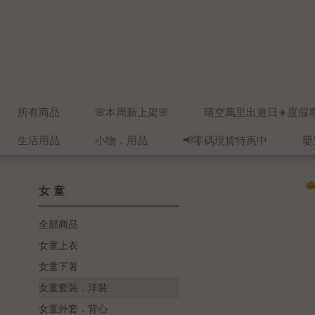
所有商品
🌸本周新上架🌸
晴空萬里出遊日☀️度假
生活用品
小物．用品
📢零碼現貨特惠中
嬰
女童
全部商品
女童上衣
女童下著
女童套裝．洋裝
女童外套．背心