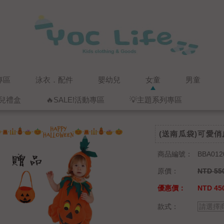
專區
泳衣．配件
嬰幼兒
女童
男童
兒禮盒
🔥SALE!活動專區
💡主題系列專區
(送南瓜袋)可愛
商品編號：
BBA012
原價：
NTD 55
優惠價：
NTD 45
款式：
請選擇