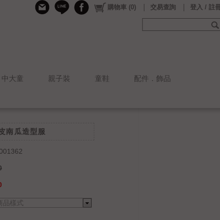
購物車
(
0
)
交易查詢
登入 / 註
中大童
親子裝
童鞋
配件．飾品
俏皮南瓜造型服
001362
0
0
商品樣式