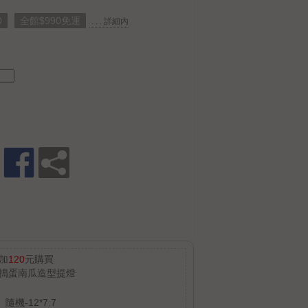
0
全館$990免運
. . . 詳細內
加
120
元購買
搗蛋南瓜造型提燈
隨機-12*7.7