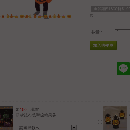
全館滿$1800折$10
容
數量：
放入購物車
加
150
元購買
新款絨布萬聖節糖果袋
請選擇款式