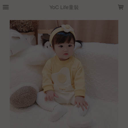
LOADING...
YoC Life童裝