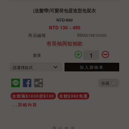
(送髮帶)可愛荷包蛋造型包屁衣
NTD 590
NTD 130 ~ 490
商品編號
BBA019010420
有長袖與短袖款
數量
加入購物車
收藏
全館滿$1800折$100
全館$990免運
...詳細內容
商品敘述