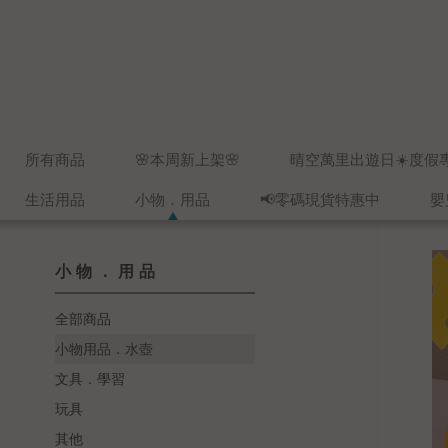
所有商品
🌸本周新上架🌸
晴空萬里出遊日☀️度假
生活用品
小物．用品
📢零碼現貨特惠中
嬰
小物．用品
全部商品
小物用品．水壺
文具．學習
玩具
其他