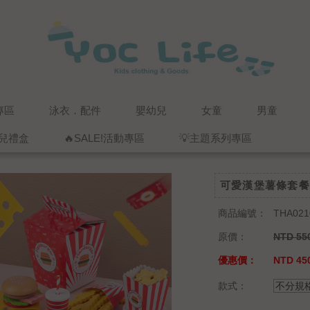
專區
泳衣．配件
嬰幼兒
女童
男童
兒禮盒
🔥SALE!活動專區
💡主題系列專區
可愛漢堡薯條套餐
商品編號：
THA021
原價：
NTD 55
優惠價：
NTD 45
款式：
不分規