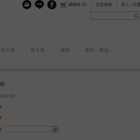
購物車
(
0
)
交易查詢
登入 / 註
中大童
親子裝
童鞋
配件．飾品
組
001039
0
0
格