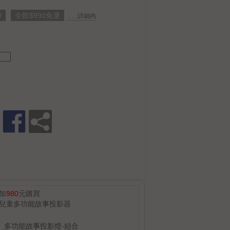
0
全館$990免運
. . . 詳細內
加
980
元購買
兒童多功能故事投影器
多功能故事投影燈-組合