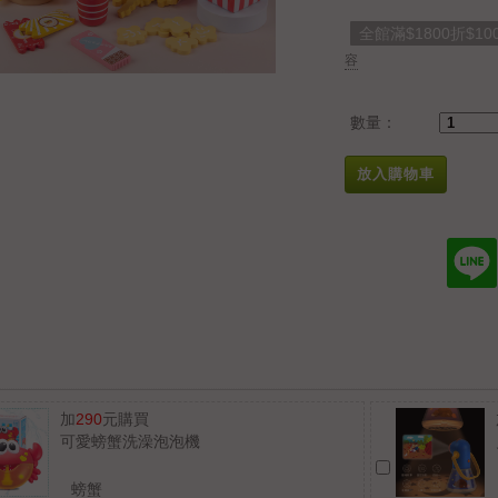
全館滿$1800折$10
容
數量：
放入購物車
加
290
元購買
可愛螃蟹洗澡泡泡機
螃蟹