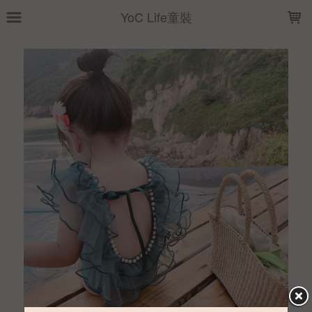
LOADING...
YoC Life童裝