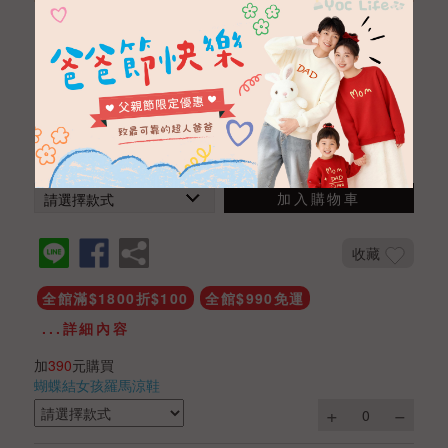
復古珍珠美背泳衣
NTD 490
NTD 390
商品編號
SHA012001012
數量
加入購物車
收藏
全館滿$1800折$100
全館$990免運
...詳細內容
加
390
元購買
蝴蝶結女孩羅馬涼鞋