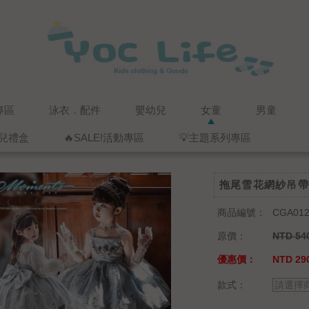
專區
泳衣．配件
嬰幼兒
女童
男童
兒禮盒
🔥SALE!活動專區
💡主題系列專區
拖尾雪花網紗吊帶
商品編號：
CGA012
原價：
NTD 540
優惠價：
NTD 290
款式：
請選擇