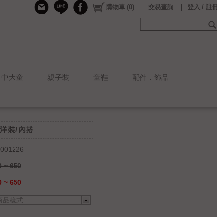
購物車
(
0
)
交易查詢
登入 / 註
中大童
親子裝
童鞋
配件．飾品
洋裝/內搭
001226
 ~ 650
 ~ 650
商品樣式