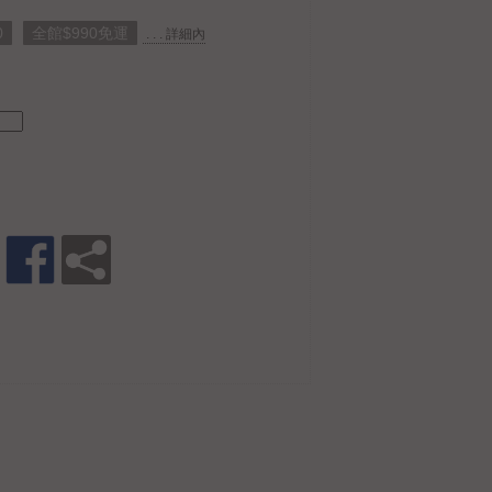
0
全館$990免運
. . . 詳細內