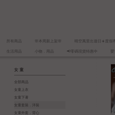
所有商品
🌸本周新上架🌸
晴空萬里出遊日☀️度假
生活用品
小物．用品
📢零碼現貨特惠中
嬰
女童
全部商品
女童上衣
女童下著
女童套裝．洋裝
女童外套．背心