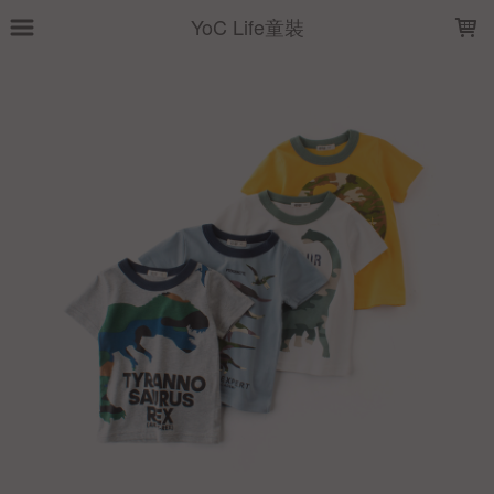
LOADING...
YoC Life童裝