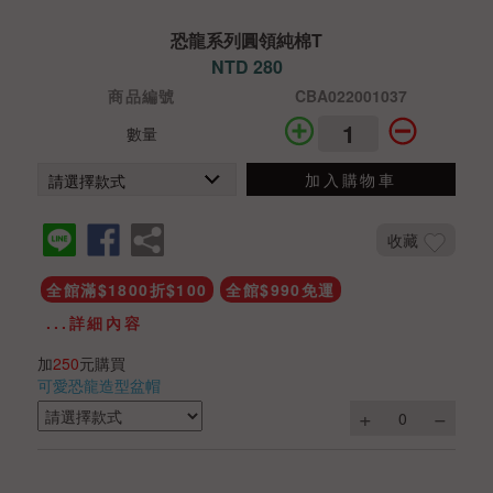
恐龍系列圓領純棉T
NTD 280
商品編號
CBA022001037
數量
加入購物車
收藏
全館滿$1800折$100
全館$990免運
...詳細內容
加
250
元購買
可愛恐龍造型盆帽