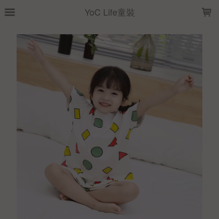
LOADING...
YoC Life童裝