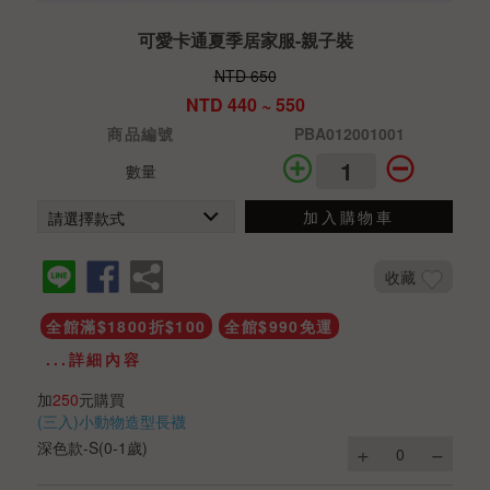
可愛卡通夏季居家服-親子裝
NTD 650
NTD 440 ~ 550
商品編號
PBA012001001
數量
加入購物車
收藏
全館滿$1800折$100
全館$990免運
...詳細內容
加
250
元購買
(三入)小動物造型長襪
深色款-S(0-1歲)