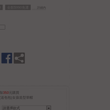
0
全館$990免運
. . . 詳細內
加
350
元購買
(送包包)女孩造型草帽
請選擇款式