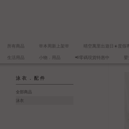
所有商品
🌸本周新上架🌸
晴空萬里出遊日☀️度假
生活用品
小物．用品
📢零碼現貨特惠中
嬰
泳衣．配件
全部商品
泳衣