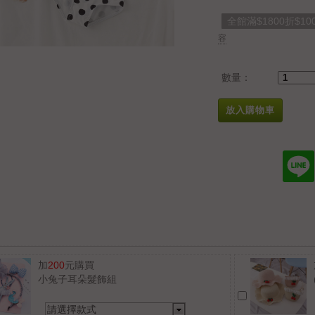
全館滿$1800折$10
容
數量：
放入購物車
加
200
元購買
小兔子耳朵髮飾組
請選擇款式