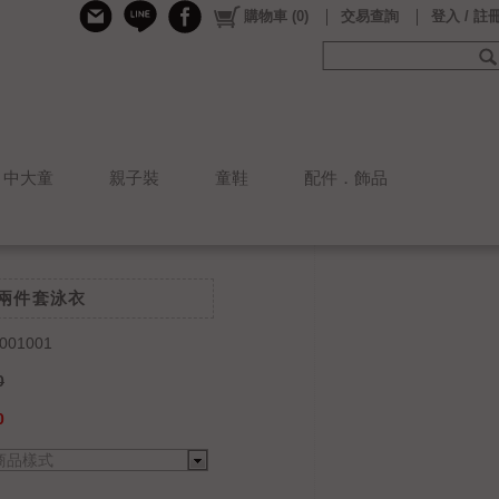
購物車
(
0
)
交易查詢
登入 / 註
中大童
親子裝
童鞋
配件．飾品
點兩件套泳衣
001001
0
0
商品樣式