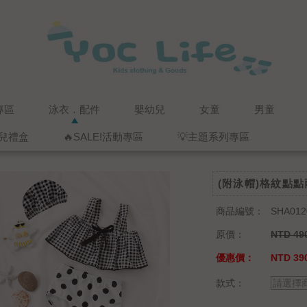
專區
泳衣．配件
嬰幼兒
女童
男童
兒禮盒
🔥SALE!活動專區
💡主題系列專區
(附泳帽)格紋點
商品編號：
SHA012
原價：
NTD 49
優惠價：
NTD 39
款式：
請選擇