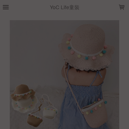
LOADING...
YoC Life童裝