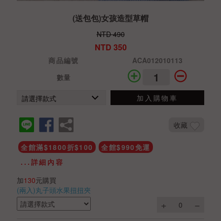
(送包包)女孩造型草帽
NTD 490
NTD 350
商品編號
ACA012010113
數量
加入購物車
收藏
全館滿$1800折$100
全館$990免運
...詳細內容
加
130
元購買
(兩入)丸子頭水果扭扭夾