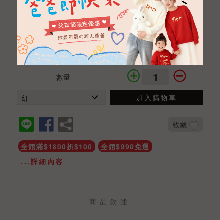
雙層蝴蝶結絲絨髮箍
NTD 150
NTD 120
商品編號
ACA02010008
數量
加入購物車
收藏
全館滿$1800折$100
全館$990免運
...詳細內容
商品敘述