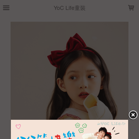
LOADING...
YoC Life童裝