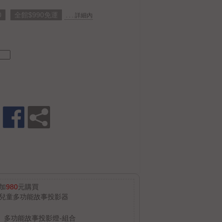
0
全館$990免運
. . . 詳細內
加
980
元購買
兒童多功能故事投影器
多功能故事投影燈-組合