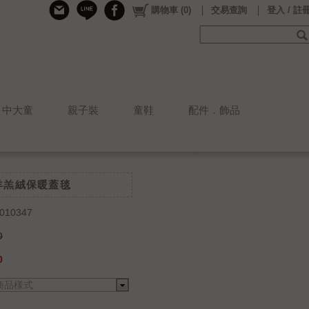
購物車
(
0
)
交易查詢
登入 / 註
中大童
親子裝
童鞋
配件．飾品
面羊羔絨保暖蓋毯
010347
0
0
商品樣式