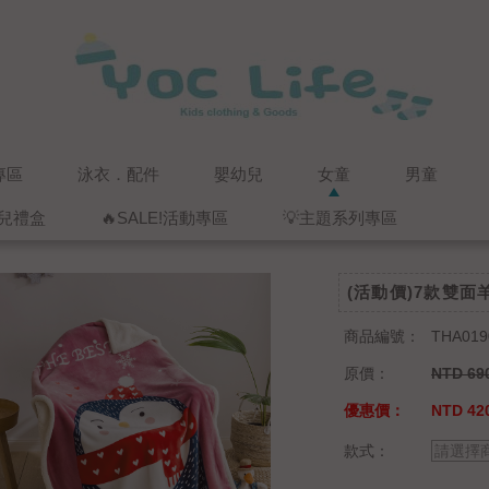
專區
泳衣．配件
嬰幼兒
女童
男童
兒禮盒
🔥SALE!活動專區
💡主題系列專區
(活動價)7款雙
商品編號：
THA019
原價：
NTD 69
優惠價：
NTD 42
款式：
請選擇