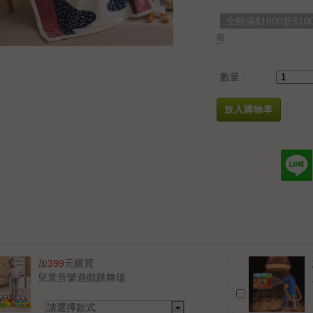
全館滿$1800折$10
容
數量：
放入購物車
加
399
元購買
兒童音樂遊戲跳舞毯
請選擇款式