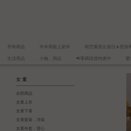
所有商品
🌸本周新上架🌸
晴空萬里出遊日☀️度假
生活用品
小物．用品
📢零碼現貨特惠中
嬰
女童
全部商品
女童上衣
女童下著
女童套裝．洋裝
女童外套．背心