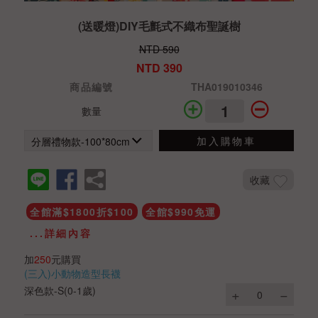
(送暖燈)DIY毛氈式不織布聖誕樹
NTD 590
NTD 390
商品編號
THA019010346
數量
加入購物車
收藏
全館滿$1800折$100
全館$990免運
...詳細內容
加
250
元購買
(三入)小動物造型長襪
深色款-S(0-1歲)