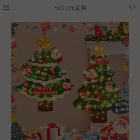
LOADING...
YoC Life童裝