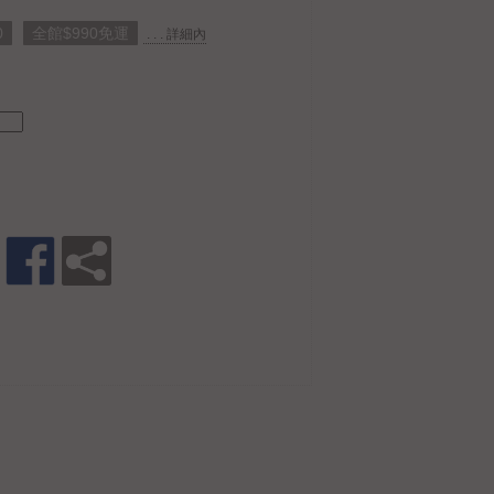
0
全館$990免運
. . . 詳細內