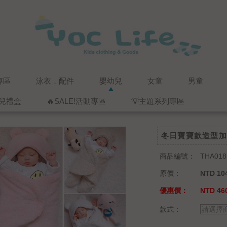
專區
泳衣．配件
嬰幼兒
女童
男童
兒禮盒
🔥SALE!活動專區
💡主題系列專區
冬日寶寶款造型加
商品編號：
THA018
原價：
NTD 10
優惠價：
NTD 460
款式：
請選擇