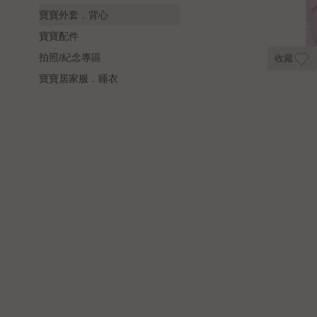
寶寶外套．背心
寶寶配件
拍照/紀念專區
收藏
寶寶居家服．睡衣