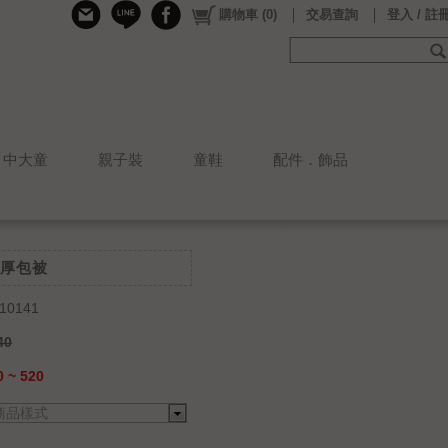
購物車
(
0
)
交易查詢
登入 / 註
中大童
親子裝
童鞋
配件．飾品
厚包被
10141
40
 ~ 520
商品樣式