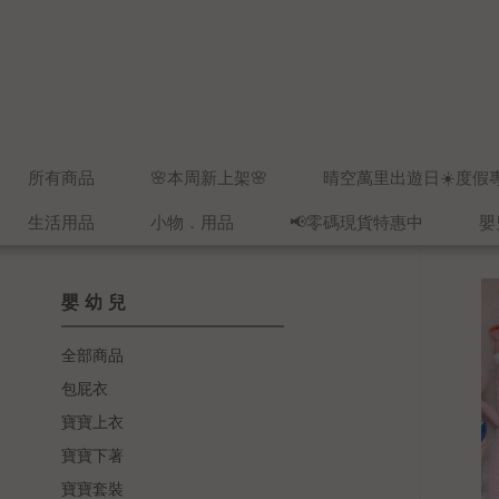
所有商品
🌸本周新上架🌸
晴空萬里出遊日☀️度假
生活用品
小物．用品
📢零碼現貨特惠中
嬰
嬰幼兒
全部商品
包屁衣
寶寶上衣
寶寶下著
寶寶套裝