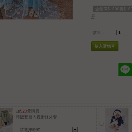
全館滿$1800折$10
容
數量：
放入購物車
加
520
元購買
韓版雙層內裡衝鋒外套
請選擇款式