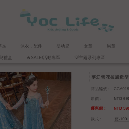
專區
泳衣．配件
嬰幼兒
女童
男童
兒禮盒
🔥SALE!活動專區
💡主題系列專區
夢幻雪花披風造型
商品編號：
CGA019
原價：
NTD 69
優惠價：
NTD 59
款式：
藍-100