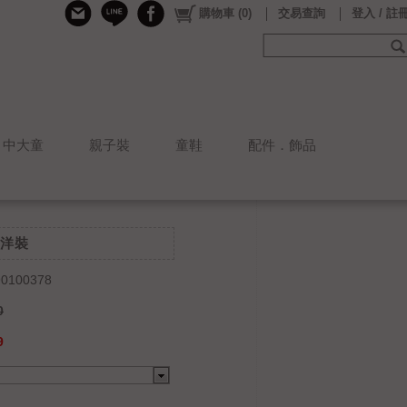
購物車
(
0
)
交易查詢
登入 / 註
中大童
親子裝
童鞋
配件．飾品
洋裝
0100378
0
9