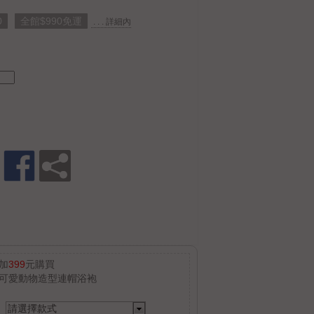
0
全館$990免運
. . . 詳細內
加
399
元購買
可愛動物造型連帽浴袍
請選擇款式