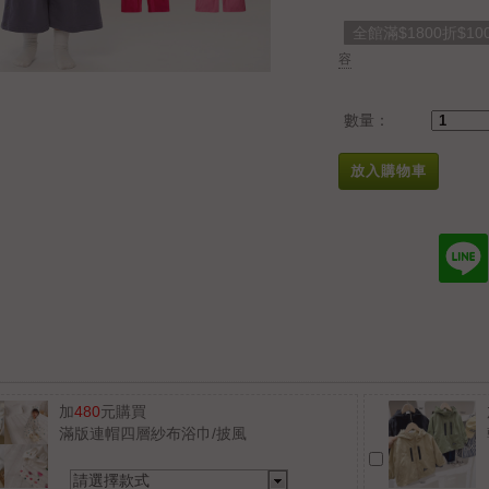
全館滿$1800折$10
容
數量：
放入購物車
加
480
元購買
滿版連帽四層紗布浴巾/披風
請選擇款式