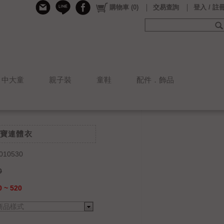
購物車
(
0
)
交易查詢
登入 / 註
中大童
親子裝
童鞋
配件．飾品
寶連體衣
010530
0
 ~ 520
商品樣式