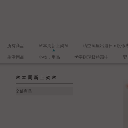
所有商品
🌸本周新上架🌸
晴空萬里出遊日☀️度假
生活用品
小物．用品
📢零碼現貨特惠中
嬰
🌸本周新上架🌸
全部商品