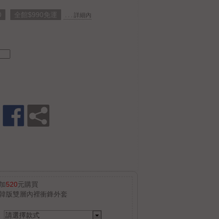
0
全館$990免運
. . . 詳細內
加
520
元購買
韓版雙層內裡衝鋒外套
請選擇款式