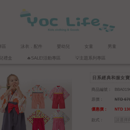
專區
泳衣．配件
嬰幼兒
女童
男童
兒禮盒
🔥SALE!活動專區
💡主題系列專區
日系經典和服女寶
商品編號：
BBA019
原價：
NTD 67
優惠價：
NTD 130
款式：
請選擇