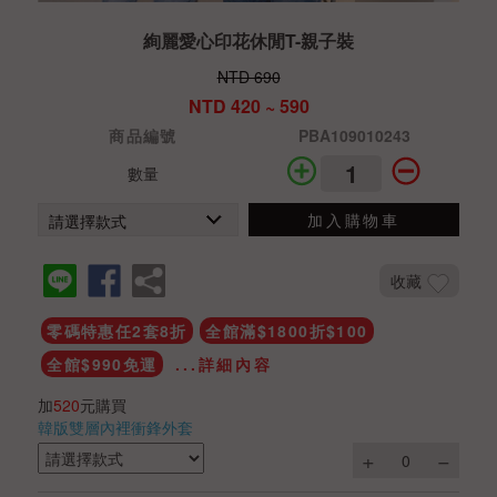
絢麗愛心印花休閒T-親子裝
NTD 690
NTD 420 ~ 590
商品編號
PBA109010243
數量
加入購物車
收藏
零碼特惠任2套8折
全館滿$1800折$100
全館$990免運
...詳細內容
加
520
元購買
韓版雙層內裡衝鋒外套