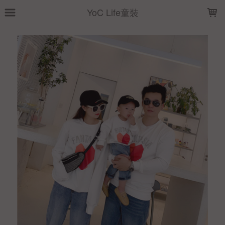
LOADING...
YoC Life童裝