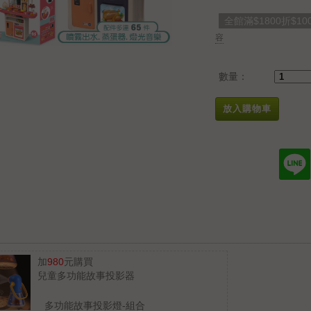
全館滿$1800折$10
容
數量：
放入購物車
加
980
元購買
兒童多功能故事投影器
多功能故事投影燈-組合