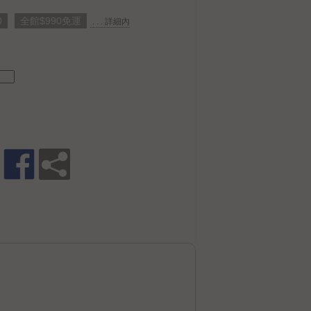
0
全館$990免運
. . . 詳細內