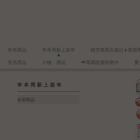
所有商品
🌸本周新上架🌸
晴空萬里出遊日☀️度假
生活用品
小物．用品
📢零碼現貨特惠中
嬰
🌸本周新上架🌸
全部商品