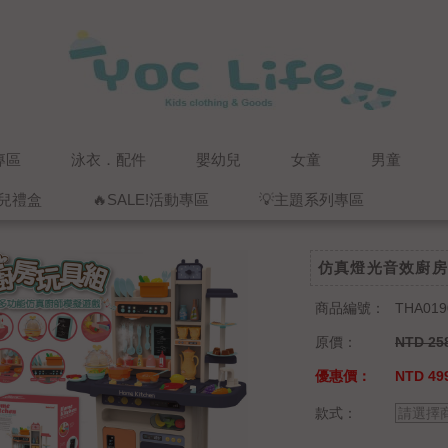
專區
泳衣．配件
嬰幼兒
女童
男童
兒禮盒
🔥SALE!活動專區
💡主題系列專區
仿真燈光音效廚房
商品編號：
THA019
原價：
NTD 25
優惠價：
NTD 499
款式：
請選擇