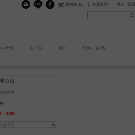
購物車
(
0
)
交易查詢
登入 / 註
中大童
親子裝
童鞋
配件．飾品
餐台組
010298
80
 ~ 1990
商品樣式