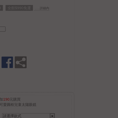
0
全館$990免運
. . . 詳細內
加
190
元購買
可愛圓框兒童太陽眼鏡
請選擇款式