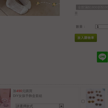
全館滿$1800折$10
容
數量：
放入購物車
加
490
元購買
DIY女孩手飾盒套組
請選擇款式