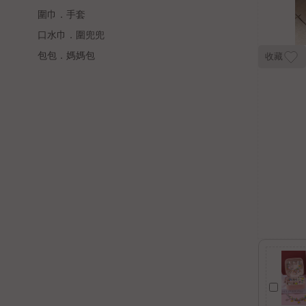
圍巾．手套
口水巾．圍兜兜
包包．媽媽包
收藏