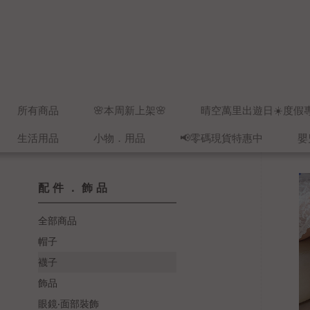
所有商品
🌸本周新上架🌸
晴空萬里出遊日☀️度假
生活用品
小物．用品
📢零碼現貨特惠中
嬰
配件．飾品
全部商品
帽子
襪子
飾品
眼鏡‧面部裝飾