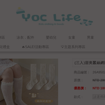
專區
泳衣．配件
嬰幼兒
女童
男童
兒禮盒
🔥SALE!活動專區
💡主題系列專區
(三入)甜美蠶絲
商品編號：
26A950
原價：
NTD 29
優惠價：
NTD 18
款式：
請選擇