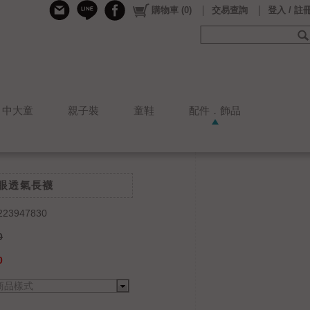
購物車
(
0
)
交易查詢
登入 / 註
中大童
親子裝
童鞋
配件．飾品
網眼透氣長襪
223947830
0
0
商品樣式