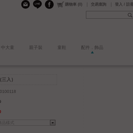
購物車
(
0
)
交易查詢
登入 / 註
中大童
親子裝
童鞋
配件．飾品
(三入)
0100118
0
0
商品樣式