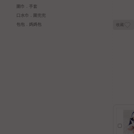
圍巾．手套
口水巾．圍兜兜
包包．媽媽包
收藏