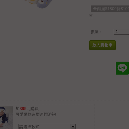
全館滿$1800折$10
容
數量：
放入購物車
加
399
元購買
可愛動物造型連帽浴袍
請選擇款式