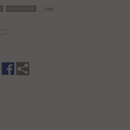
0
全館$990免運
. . . 詳細內