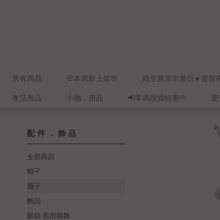
所有商品
🌸本周新上架🌸
晴空萬里出遊日☀️度假
生活用品
小物．用品
📢零碼現貨特惠中
嬰
配件．飾品
全部商品
帽子
襪子
飾品
眼鏡‧面部裝飾