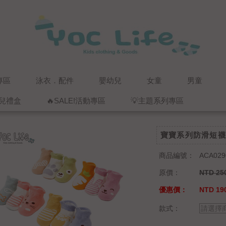
專區
泳衣．配件
嬰幼兒
女童
男童
兒禮盒
🔥SALE!活動專區
💡主題系列專區
寶寶系列防滑短襪
商品編號：
ACA029
原價：
NTD 25
優惠價：
NTD 19
款式：
請選擇