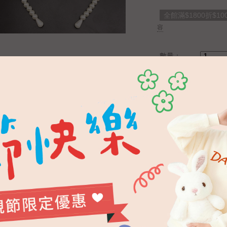
全館滿$1800折$10
容
數量：
放入購物車