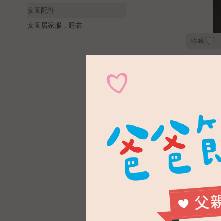
女童配件
女童居家服．睡衣
收藏