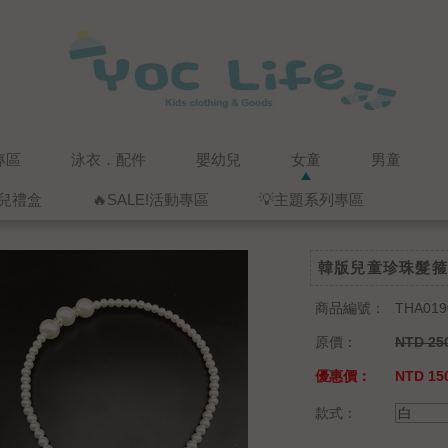
專區
泳衣．配件
嬰幼兒
女童
男童
兒禮盒
🔥SALE!活動專區
💡主題系列專區
韓版兒童珍珠髮箍
商品編號：
THA019
原價：
NTD 25
優惠價：
NTD 15
款式：
白