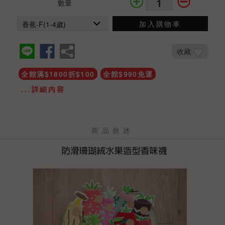
數量
加入購物車
收藏
全館滿$1800折$100
全館$990免運
...詳細內容
商品敘述