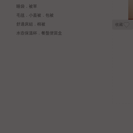
睡袋．被單
毛毯．小蓋被．包被
舒適床組．棉被
收藏
水壺保溫杯．餐盤便當盒