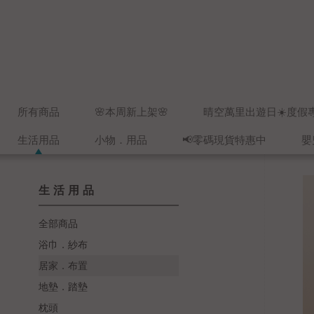
所有商品
🌸本周新上架🌸
晴空萬里出遊日☀️度假
生活用品
小物．用品
📢零碼現貨特惠中
嬰
生活用品
全部商品
浴巾．紗布
居家．布置
地墊．踏墊
枕頭