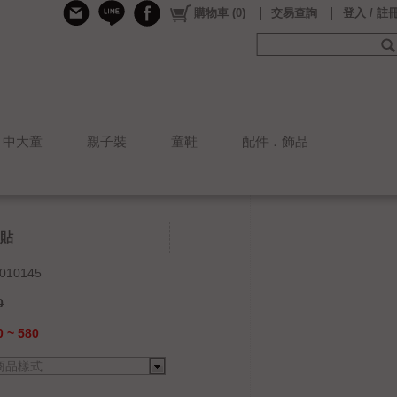
購物車
(
0
)
交易查詢
登入 / 註
中大童
親子裝
童鞋
配件．飾品
貼
010145
0
 ~ 580
商品樣式