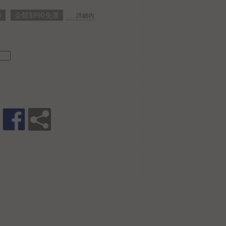
0
全館$990免運
. . . 詳細內