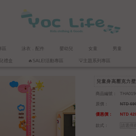
專區
泳衣．配件
嬰幼兒
女童
男童
兒禮盒
🔥SALE!活動專區
💡主題系列專區
兒童身高壓克力壁
商品編號：
THA019
原價：
NTD 69
優惠價：
NTD 420
款式：
請選擇