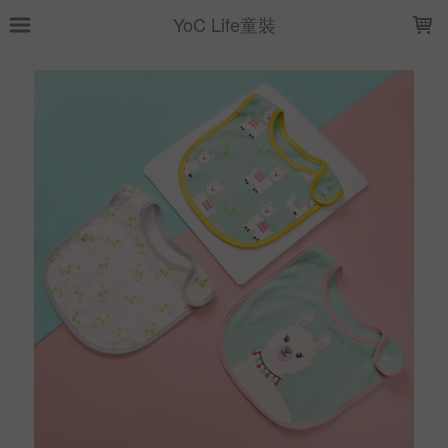
LOADING...
YoC Life童裝