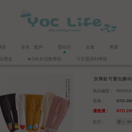
專區
泳衣．配件
嬰幼兒
女童
男童
兒禮盒
🔥SALE!活動專區
💡主題系列專區
加厚款可愛包腳內
商品編號：
BBA018
原價：
NTD 39
優惠價：
NTD 29
款式：
愛心-90