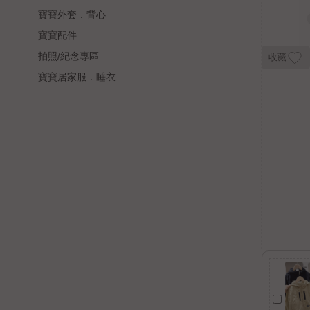
寶寶外套．背心
寶寶配件
拍照/紀念專區
收藏
寶寶居家服．睡衣