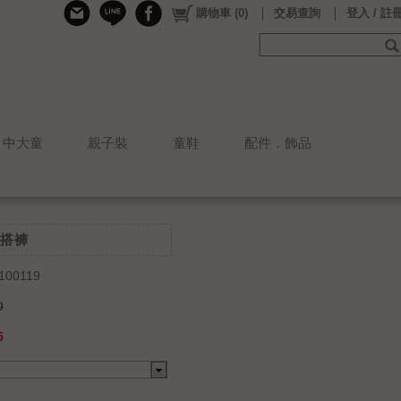
購物車
(
0
)
交易查詢
登入 / 註
中大童
親子裝
童鞋
配件．飾品
搭褲
100119
0
5