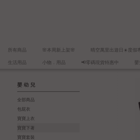
所有商品
🌸本周新上架🌸
晴空萬里出遊日☀️度假
生活用品
小物．用品
📢零碼現貨特惠中
嬰
嬰幼兒
全部商品
包屁衣
寶寶上衣
寶寶下著
寶寶套裝