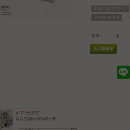
零碼特惠任2套8折
全館$990免運
. .
數量：
放入購物車
加
520
元購買
韓版雙層內裡衝鋒外套