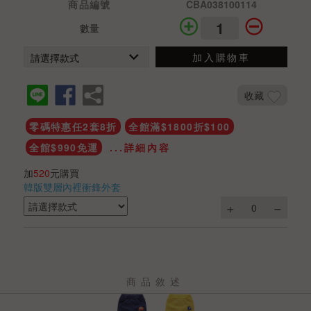
商品編號
CBA038100114
數量
加入購物車
收藏
零碼特惠任2套8折
全館滿$1800折$100
全館$990免運
...詳細內容
加
520
元購買
韓版雙層內裡衝鋒外套
商品敘述