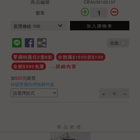
商品編號
CBA038100107
數量
加入購物車
收藏
零碼特惠任2套8折
全館滿$1800折$100
全館$990免運
...詳細內容
加
520
元購買
韓版雙層內裡衝鋒外套
商品敘述