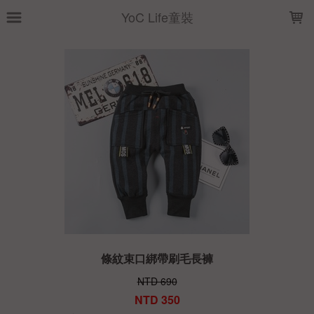
LOADING...
YoC Life童裝
條紋束口綁帶刷毛長褲
NTD 690
NTD 350