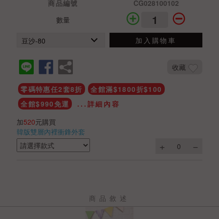
商品編號
CG028100102
數量
加入購物車
收藏
零碼特惠任2套8折
全館滿$1800折$100
全館$990免運
...詳細內容
加
520
元購買
韓版雙層內裡衝鋒外套
商品敘述